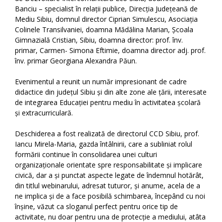
Banciu – specialist în relații publice, Direcția Județeană de
Mediu Sibiu, domnul director Ciprian Simulescu, Asociația
Colinele Transilvaniei, doamna Mădălina Marian, Școala
Gimnazială Cristian, Sibiu, doamna director: prof. înv.
primar, Carmen- Simona Eftimie, doamna director adj. prof.
înv. primar Georgiana Alexandra Păun.
Evenimentul a reunit un număr impresionant de cadre
didactice din județul Sibiu și din alte zone ale țării, interesate
de integrarea Educației pentru mediu în activitatea școlară
și extracurriculară.
Deschiderea a fost realizată de directorul CCD Sibiu, prof.
Iancu Mirela-Maria, gazda întâlnirii, care a subliniat rolul
formării continue în consolidarea unei culturi
organizaționale orientate spre responsabilitate și implicare
civică, dar a și punctat aspecte legate de îndemnul hotărât,
din titlul webinarului, adresat tuturor, și anume, acela de a
ne implica și de a face posibilă schimbarea, începând cu noi
înșine, văzut ca sloganul perfect pentru orice tip de
activitate, nu doar pentru una de protecție a mediului, atâta