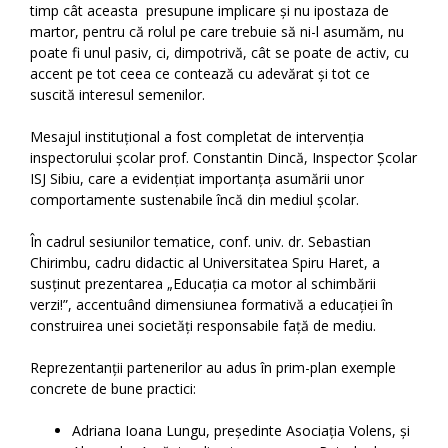
timp cât aceasta presupune implicare și nu ipostaza de
martor, pentru că rolul pe care trebuie să ni-l asumăm, nu
poate fi unul pasiv, ci, dimpotrivă, cât se poate de activ, cu
accent pe tot ceea ce contează cu adevărat și tot ce
suscită interesul semenilor.
Mesajul instituțional a fost completat de intervenția
inspectorului școlar prof. Constantin Dincă, Inspector Școlar
ISJ Sibiu, care a evidențiat importanța asumării unor
comportamente sustenabile încă din mediul școlar.
În cadrul sesiunilor tematice, conf. univ. dr. Sebastian
Chirimbu, cadru didactic al Universitatea Spiru Haret, a
susținut prezentarea „Educația ca motor al schimbării
verzi!”, accentuând dimensiunea formativă a educației în
construirea unei societăți responsabile față de mediu.
Reprezentanții partenerilor au adus în prim-plan exemple
concrete de bune practici:
Adriana Ioana Lungu, președinte Asociația Volens, și