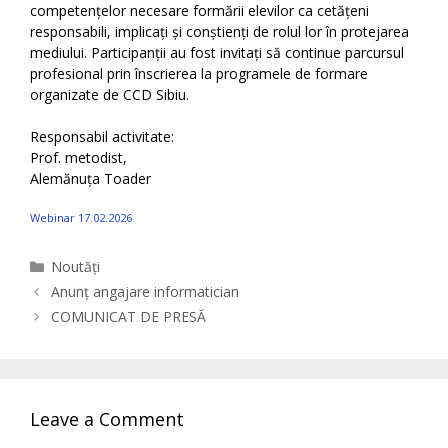
competențelor necesare formării elevilor ca cetățeni
responsabili, implicați și conștienți de rolul lor în protejarea
mediului. Participanții au fost invitați să continue parcursul
profesional prin înscrierea la programele de formare
organizate de CCD Sibiu.
Responsabil activitate:
Prof. metodist,
Alemănuța Toader
Webinar 17.02.2026
Categories
Noutăți
Anunț angajare informatician
COMUNICAT DE PRESĂ
Leave a Comment