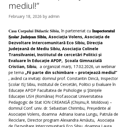
mediul!”
February 18, 2026
by
admin
𝐂𝐚𝐬𝐚 𝐂𝐨𝐫𝐩𝐮𝐥𝐮𝐢 𝐃𝐢𝐝𝐚𝐜𝐭𝐢𝐜 𝐒𝐢𝐛𝐢𝐮, în parteneriat cu
𝐈𝐧𝐬𝐩𝐞𝐜𝐭𝐨𝐫𝐚𝐭𝐮𝐥
𝐒
𝐜𝐨𝐥𝐚r
𝐉𝐮𝐝𝐞𝐭
𝐞𝐚𝐧
𝐒𝐢𝐛𝐢𝐮
, Asociația Volens, Asociația de
Dezvoltare Intercomunitară Eco Sibiu, Direcția
Județeană de Mediu Sibiu, Asociația Colinele
Transilvaniei, Institutul de cercetări Politici și
Evaluare în Educație APDP, Școala Gimnazială
Cristian, Sibiu
, a organizat marți, 17.02.2026, un webinar
pe tema
„Fii parte din schimbare – protejează mediul”
, având ca invitați: domnul prof. Constantin Dincă, Inspector
Școlar ISJ Sibiu, Institutul de Cercetāri, Politici și Evaluare în
Educație APDP Facultatea de Psihologie și Ştiințele
Educației USH (România) Prof.asociat Universitatea
Pedagogicӑ de Stat ION CREANGӐ (Chișinӑu,R. Moldova) –
domnul Conf. univ. dr. Sebastian Chirimbu, Președinte al
Asociației Volens, doamna Adriana Ioana Lungu, Patrula de
Reciclare, Director program Alexandra Arnăutu, Asociația
de Dezvoltare Intercomunitară Eco Sibiu, doamna Laura