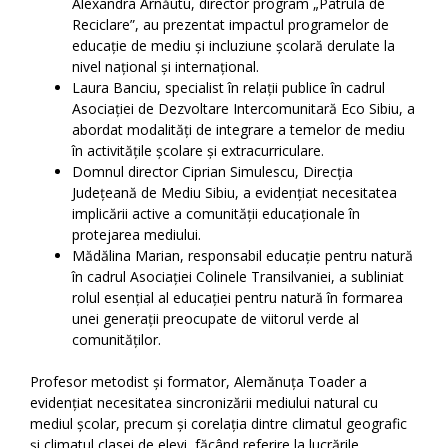
Alexandra Arnăutu, director program „Patrula de
Reciclare”, au prezentat impactul programelor de
educație de mediu și incluziune școlară derulate la
nivel național și internațional.
Laura Banciu, specialist în relații publice în cadrul
Asociației de Dezvoltare Intercomunitară Eco Sibiu, a
abordat modalități de integrare a temelor de mediu
în activitățile școlare și extracurriculare.
Domnul director Ciprian Simulescu, Direcția
Județeană de Mediu Sibiu, a evidențiat necesitatea
implicării active a comunității educaționale în
protejarea mediului.
Mădălina Marian, responsabil educație pentru natură
în cadrul Asociației Colinele Transilvaniei, a subliniat
rolul esențial al educației pentru natură în formarea
unei generații preocupate de viitorul verde al
comunităților.
Profesor metodist și formator, Alemănuța Toader a
evidențiat necesitatea sincronizării mediului natural cu
mediul școlar, precum și corelația dintre climatul geografic
și climatul clasei de elevi, făcând referire la lucrările