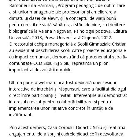
Ramonei Iulia Hărman, „Program pedagogic de optimizare
a stilurilor manageriale ale profesorilor și ameliorare a
climatului clasei de elevi”, și la conceptul de viață bună
pentru un stil de viață sănătos, a stării de bine, cu trimitere
bibliografică la Valeria Negovan, Psihologie pozitivă, Editura
Universală, 2013, Presa Universitară Clujeană, 2022.
Directorul și echipa managerială a Școlii Gimnaziale Cristian
au evidențiat deschiderea școlii către proiecte educaționale
cu impact comunitar, demonstrând că parteneriatul școală–
comunitate-CCD Sibiu-ISJ Sibiu, reprezintă un pilon
important al dezvoltării durabile.
Ultima parte a webinarului a fost dedicată unei sesiuni
interactive de întrebări și răspunsuri, care a facilitat dialogul
direct între participanți și invitați. Intervențiile au demonstrat
interesul crescut pentru colaborări viitoare și pentru
implementarea unor inițiative concrete în unitățile de
învățământ.
Prin acest demers, Casa Corpului Didactic Sibiu își reafirmă
angajamentul de a sprijini cadrele didactice în dezvoltarea