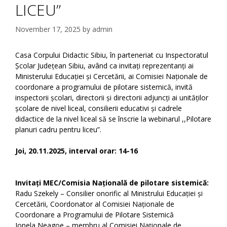
LICEU”
November 17, 2025
by
admin
Casa Corpului Didactic Sibiu, în parteneriat cu Inspectoratul
Școlar Județean Sibiu, având ca invitați reprezentanți ai
Ministerului Educației și Cercetării, ai Comisiei Naționale de
coordonare a programului de pilotare sistemică, invită
inspectorii școlari, directorii și directorii adjuncți ai unităților
școlare de nivel liceal, consilierii educativi și cadrele
didactice de la nivel liceal să se înscrie la webinarul ,,Pilotare
planuri cadru pentru liceu”.
Joi, 20.11.2025, interval orar: 14-16
Invitați MEC/Comisia Națională de pilotare sistemică:
Radu Szekely – Consilier onorific al Ministrului Educației și
Cercetării, Coordonator al Comisiei Naționale de
Coordonare a Programului de Pilotare Sistemică
Ionela Neagoe – membru al Comisiei Naționale de