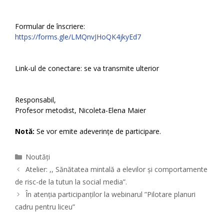
Formular de înscriere:
https://forms.gle/LMQnvJHoQK4jkyEd7
Link-ul de conectare: se va transmite ulterior
Responsabil,
Profesor metodist, Nicoleta-Elena Maier
Notă:
Se vor emite adeverințe de participare.
Categories
Noutăți
Atelier: ,, Sănătatea mintală a elevilor și comportamente
de risc-de la tutun la social media”.
În atenția participanților la webinarul ”Pilotare planuri
cadru pentru liceu”