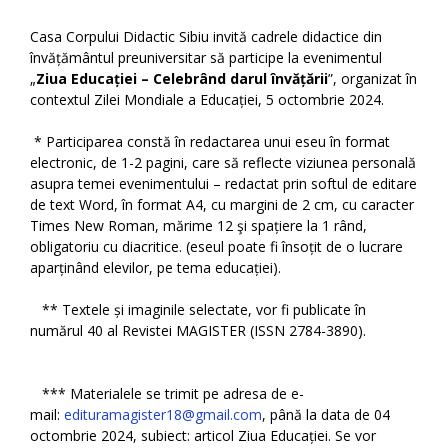
Casa Corpului Didactic Sibiu invită cadrele didactice din
învățământul preuniversitar să participe la evenimentul
„
Ziua Educației – Celebrând darul învățării
”, organizat în
contextul Zilei Mondiale a Educației, 5 octombrie 2024.
* Participarea constă în redactarea unui eseu în format
electronic, de 1-2 pagini, care să reflecte viziunea personală
asupra temei evenimentului – redactat prin softul de editare
de text Word, în format A4, cu margini de 2 cm, cu caracter
Times New Roman, mărime 12 şi spațiere la 1 rând,
obligatoriu cu diacritice. (eseul poate fi însoțit de o lucrare
aparținând elevilor, pe tema educației).
** Textele și imaginile selectate, vor fi publicate în
numărul 40 al Revistei MAGISTER (ISSN 2784-3890).
*** Materialele se trimit pe adresa de e-
mail:
edituramagister18@gmail.com
, până la data de 04
octombrie 2024, subiect: articol Ziua Educației. Se vor