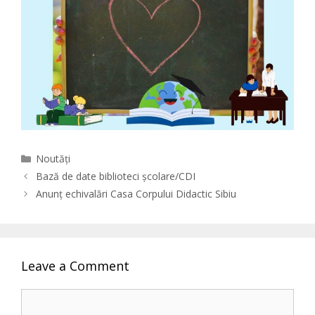
Categories
Noutăți
Bază de date biblioteci școlare/CDI
Anunț echivalări Casa Corpului Didactic Sibiu
Leave a Comment
Comment