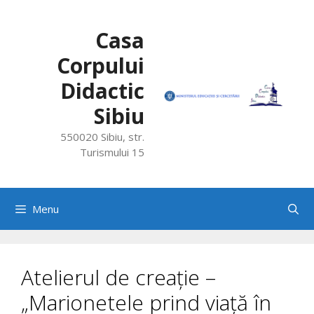
Skip
to
Casa
content
Corpului
Didactic
Sibiu
550020 Sibiu, str.
Turismului 15
Menu
Atelierul de creație –
„Marionetele prind viață în