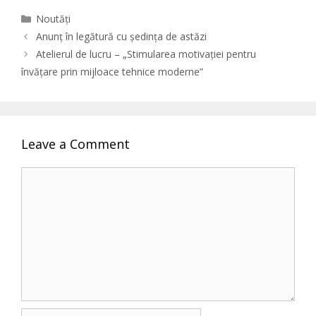
Categories
Noutăți
Anunț în legătură cu ședința de astăzi
Atelierul de lucru – „Stimularea motivației pentru
învățare prin mijloace tehnice moderne”
Leave a Comment
Comment
Name