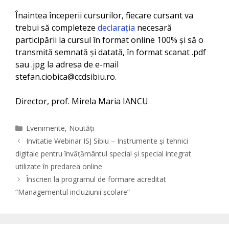
Înaintea începerii cursurilor, fiecare cursant va
trebui să completeze
declarația
necesară
participării la cursul în format online 100% și să o
transmită semnată și datată, în format scanat .pdf
sau .jpg la adresa de e-mail
stefan.ciobica@ccdsibiu.ro.
Director, prof. Mirela Maria IANCU
Categories
Evenimente
,
Noutăți
Invitatie Webinar ISJ Sibiu – Instrumente și tehnici
digitale pentru învățământul special și special integrat
utilizate în predarea online
Înscrieri la programul de formare acreditat
“Managementul incluziunii școlare”