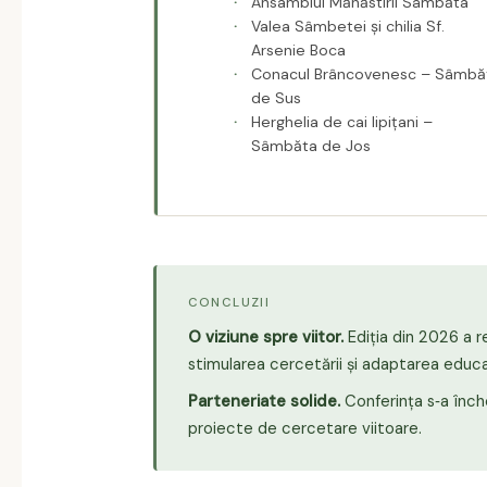
Ansamblul Mănăstirii Sâmbăta
Valea Sâmbetei și chilia Sf.
Arsenie Boca
Conacul Brâncovenesc – Sâmbă
de Sus
Herghelia de cai lipițani –
Sâmbăta de Jos
CONCLUZII
O viziune spre viitor.
Ediția din 2026 a re
stimularea cercetării și adaptarea educați
Parteneriate solide.
Conferința s‑a înche
proiecte de cercetare viitoare.