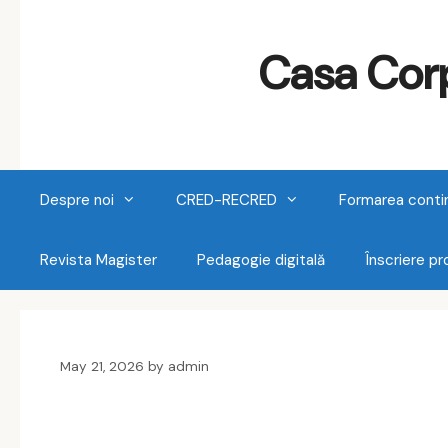
Skip
to
Casa Corp
content
Despre noi
CRED-RECRED
Formarea conti
Revista Magister
Pedagogie digitală
Înscriere p
May 21, 2026
by
admin