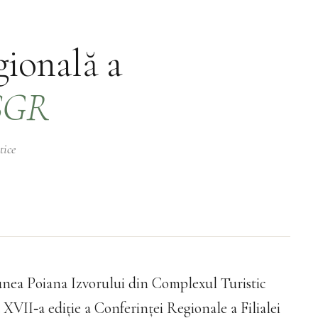
ională a
 SGR
tice
unea Poiana Izvorului din Complexul Turistic
XVII‑a ediție a Conferinței Regionale a Filialei