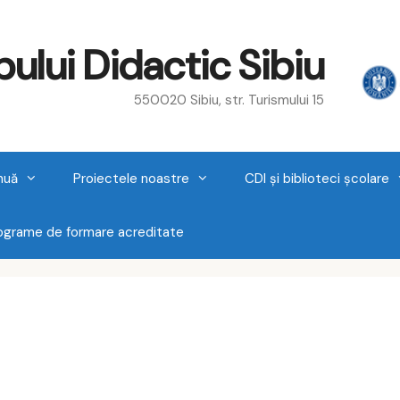
ului Didactic Sibiu
550020 Sibiu, str. Turismului 15
nuă
Proiectele noastre
CDI și biblioteci școlare
rograme de formare acreditate