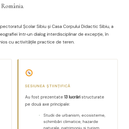
in România.
pectoratul Școlar Sibiu și Casa Corpului Didactic Sibiu, a
eografiei într‑un dialog interdisciplinar de excepție, în
ios cu activitățile practice de teren.
SESIUNEA ȘTIINȚIFICĂ
Au fost prezentate
13 lucrări
structurate
pe două axe principale:
Studii de urbanism, ecosisteme,
schimbări climatice, hazarde
naturale, patrimoniu și turism