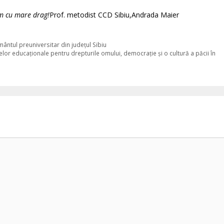
m cu mare drag!
Prof. metodist CCD Sibiu,Andrada Maier
ântul preuniversitar din județul Sibiu
elor educaționale pentru drepturile omului, democrație și o cultură a păcii în