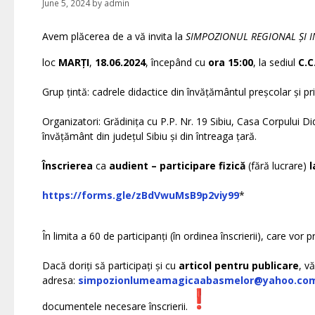
June 5, 2024
by
admin
Avem plăcerea de a vă invita la
SIMPOZIONUL REGIONAL ȘI I
loc
MARȚI
,
18.06.2024
, începând cu
ora 15:00
, la sediul
C.C
Grup țintă: cadrele didactice din învățământul preșcolar și pr
Organizatori: Grădinița cu P.P. Nr. 19 Sibiu, Casa Corpului Did
învățământ din județul Sibiu și din întreaga țară.
Înscrierea
ca
audient – participare fizică
(fără lucrare)
l
https://forms.gle/zBdVwuMsB9p2viy99
*
În limita a 60 de participanți (în ordinea înscrierii), care vo
Dacă doriți să participați și cu
articol pentru publicare
, v
adresa:
simpozionlumeamagicaabasmelor@yahoo.co
documentele necesare înscrierii.