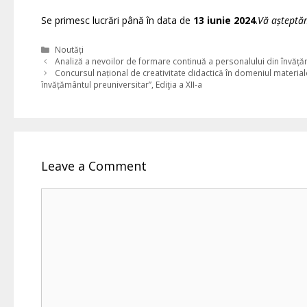
Se primesc lucrări până în data de
13 iunie 2024
.
Vă așteptă
Categories
Noutăți
Analiză a nevoilor de formare continuă a personalului din învățăm
Concursul național de creativitate didactică în domeniul material
învățământul preuniversitar”, Ediţia a XII-a
Leave a Comment
Comment