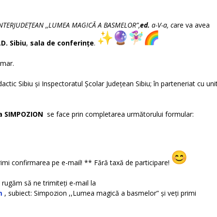
NTERJUDEȚEAN ,,LUMEA MAGICĂ A BASMELOR”,
ed.
a-V-a, c
are va avea
.D. Sibiu
,
sala de conferințe
.
imar.
actic Sibiu și Inspectoratul Școlar Județean Sibiu; în parteneriat cu uni
a SIMPOZION
se face prin completarea următorului formular:
r primi confirmarea pe e-mail! ** Fără taxă de participare!
ă rugăm să ne trimiteți e-mail la
m
, subiect: Simpozion ,,Lumea magică a basmelor” și veți primi