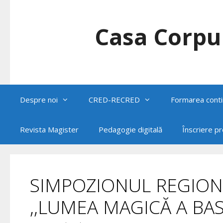
Skip
to
content
Casa Corpul
Despre noi
CRED-RECRED
Formarea conti
Revista Magister
Pedagogie digitală
Înscriere p
SIMPOZIONUL REGIONA
,,LUMEA MAGICĂ A BASM