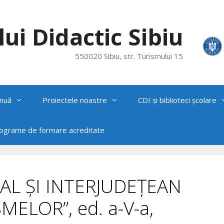
ui Didactic Sibiu
550020 Sibiu, str. Turismului 15
nuă
Proiectele noastre
CDI și biblioteci școlare
rograme de formare acreditate
L ȘI INTERJUDEȚEAN
ELOR”, ed. a-V-a,