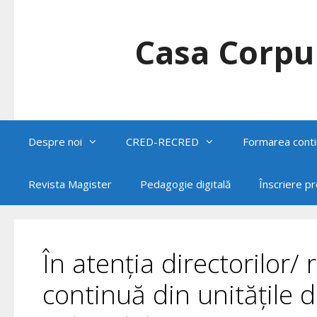
Skip
to
content
Casa Corpul
Despre noi
CRED-RECRED
Formarea conti
Revista Magister
Pedagogie digitală
Înscriere p
În atenția directorilor/
continuă din unitățile 