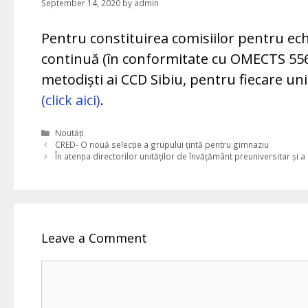
September 14, 2020
by
admin
Pentru constituirea comisiilor pentru ec
continuă (în conformitate cu OMECTS 5562/
metodiști ai CCD Sibiu, pentru fiecare u
(click aici)
.
Categories
Noutăți
CRED- O nouă selecție a grupului țintă pentru gimnaziu
În atenția directorilor unităților de învățământ preuniversitar ș
Leave a Comment
Comment