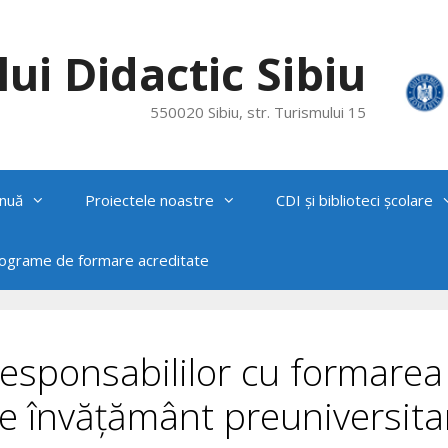
ui Didactic Sibiu
550020 Sibiu, str. Turismului 15
nuă
Proiectele noastre
CDI și biblioteci școlare
rograme de formare acreditate
 responsabililor cu formarea
de învățământ preuniversita