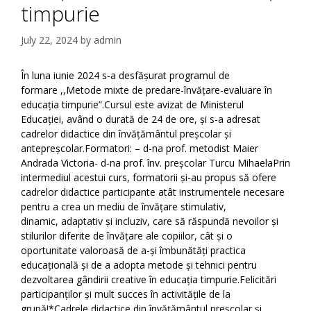
timpurie
July 22, 2024
by
admin
În luna iunie 2024 s-a desfășurat programul de
formare ,,Metode mixte de predare-învățare-evaluare în
educația timpurie”.Cursul este avizat de Ministerul
Educației, având o durată de 24 de ore, și s-a adresat
cadrelor didactice din învățământul preșcolar și
antepreșcolar.Formatori: – d-na prof. metodist Maier
Andrada Victoria- d-na prof. înv. preșcolar Turcu MihaelaPrin
intermediul acestui curs, formatorii și-au propus să ofere
cadrelor didactice participante atât instrumentele necesare
pentru a crea un mediu de învățare stimulativ,
dinamic, adaptativ și incluziv, care să răspundă nevoilor și
stilurilor diferite de învățare ale copiilor, cât și o
oportunitate valoroasă de a-și îmbunătăți practica
educațională și de a adopta metode și tehnici pentru
dezvoltarea gândirii creative în educația timpurie.Felicitări
participanților și mult succes în activitățile de la
grupă!*Cadrele didactice din învățământul preșcolar și