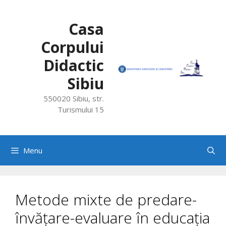
Skip
to
Casa
content
Corpului
Didactic
Sibiu
550020 Sibiu, str.
Turismului 15
Menu
Metode mixte de predare-
învățare-evaluare în educația