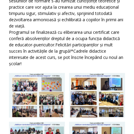
sesiunilor de formare s-au furnizat cunoștințe teoretice și
practice care vor ajuta la crearea unui mediu educațional
timpuriu sigur, stimulativ și afectiv, sprijinind totodată
dezvoltarea armonioasă și echilibrată a copiilor în primii ani
de viață.
Programul se finalizează cu eliberarea unui certificat care
conferă absolvenților dreptul de a ocupa funcția didactică
de educator-puericultor.Felicitări participanților și mult
succes în activitățile de la grupă!*Cadrele didactice
interesate de acest curs, se pot înscrie începând cu noul an
școlar!