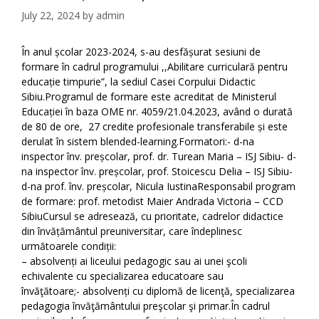
July 22, 2024
by
admin
În anul școlar 2023-2024, s-au desfășurat sesiuni de
formare în cadrul programului ,,Abilitare curriculară pentru
educație timpurie”, la sediul Casei Corpului Didactic
Sibiu.Programul de formare este acreditat de Ministerul
Educației în baza OME nr. 4059/21.04.2023, având o durată
de 80 de ore, 27 credite profesionale transferabile și este
derulat în sistem blended-learning.Formatori:- d-na
inspector înv. preșcolar, prof. dr. Turean Maria – ISJ Sibiu- d-
na inspector înv. preșcolar, prof. Stoicescu Delia – ISJ Sibiu-
d-na prof. înv. preșcolar, Nicula IustinaResponsabil program
de formare: prof. metodist Maier Andrada Victoria – CCD
SibiuCursul se adresează, cu prioritate, cadrelor didactice
din învățământul preuniversitar, care îndeplinesc
următoarele condiții:
– absolvenți ai liceului pedagogic sau ai unei şcoli
echivalente cu specializarea educatoare sau
învăţătoare;- absolvenți cu diplomă de licenţă, specializarea
pedagogia învăţământului preşcolar şi primar.În cadrul