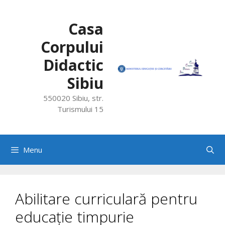
Skip
to
Casa
content
Corpului
Didactic
Sibiu
550020 Sibiu, str.
Turismului 15
Menu
Abilitare curriculară pentru
educație timpurie