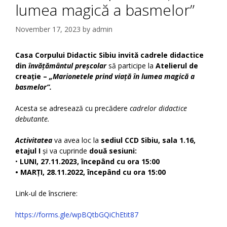
lumea magică a basmelor”
November 17, 2023
by
admin
Casa Corpului Didactic Sibiu invită cadrele didactice
din
învățământul preșcolar
să participe la
Atelierul de
creație –
„Marionetele prind viață în lumea magică a
basmelor”.
Acesta se adresează cu precădere
cadrelor didactice
debutante.
Activitatea
va avea loc la
sediul CCD Sibiu, sala 1.16,
etajul I
și va cuprinde
două sesiuni:
•
LUNI, 27.11.2023, începând cu ora 15:00
• MARȚI, 28.11.2022, începând cu ora 15:00
Link-ul de înscriere:
https://forms.gle/wpBQtbGQiChEtit87