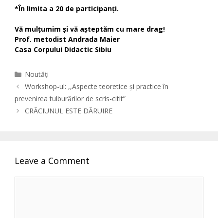
*În limita a 20 de participanți.
Vă mulțumim și vă așteptăm cu mare drag!
Prof. metodist Andrada Maier
Casa Corpului Didactic Sibiu
Categories
Noutăți
Workshop-ul: ,,Aspecte teoretice și practice în
prevenirea tulburărilor de scris-citit”
CRĂCIUNUL ESTE DĂRUIRE
Leave a Comment
Comment