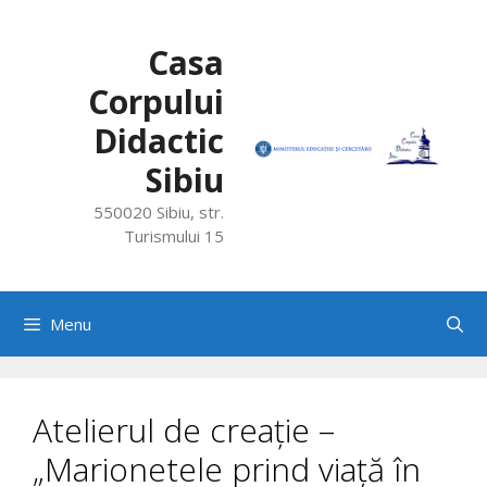
Skip
to
Casa
content
Corpului
Didactic
Sibiu
550020 Sibiu, str.
Turismului 15
Menu
Atelierul de creație –
„Marionetele prind viață în