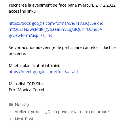
Înscrierea la eveniment se face până miercuri, 21.12.2022,
accesând linkul
https://docs.google.com/forms/d/e/1FAIpQLSeRnd-
mtQL21NZwsMdK_gvoaeaFlYvLqJUlQuihirUUhd6A-
g/viewform?usp=sf_link
Se vor acorda adeverințe de participare cadrelor didactice
prezente.
Meetul planificat al întâlnirii:
https://meet.google.com/ffx-feaa-aqf
Metodist CCD Sibiu,
Prof.Monica Cercel
Categories
Noutăți
Atelierul gratuit: ,,De la poveste la teatru de umbre”
Next Post