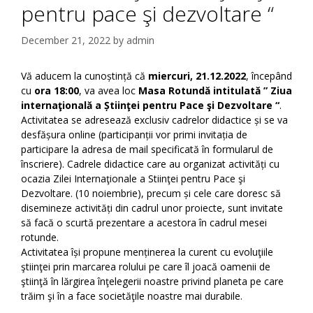
pentru pace şi dezvoltare “
December 21, 2022
by
admin
Vă aducem la cunoștință că
miercuri, 21.12.2022
, începând
cu
ora 18:00
, va avea loc
Masa Rotundă intitulată ” Ziua
internaţională a Știinţei pentru Pace şi Dezvoltare “
.
Activitatea se adresează exclusiv cadrelor didactice și se va
desfășura online (participanții vor primi invitația de
participare la adresa de mail specificată în formularul de
înscriere). Cadrele didactice care au organizat activități cu
ocazia Zilei Internaţionale a Stiinţei pentru Pace şi
Dezvoltare. (10 noiembrie), precum și cele care doresc să
disemineze activități din cadrul unor proiecte, sunt invitate
să facă o scurtă prezentare a acestora în cadrul mesei
rotunde.
Activitatea își propune menținerea la curent cu evoluţiile
ştiinţei prin marcarea rolului pe care îl joacă oamenii de
ştiinţă în lărgirea înţelegerii noastre privind planeta pe care
trăim şi în a face societăţile noastre mai durabile.