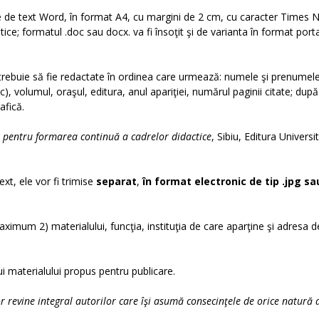
tare de text Word, în format A4, cu margini de 2 cm, cu caracter Times
ice; formatul .doc sau docx. va fi însoţit şi de varianta în format porta
ui trebuie să fie redactate în ordinea care urmează: numele şi prenumel
talic), volumul, oraşul, editura, anul apariţiei, numărul paginii citate; după
afică.
– pentru formarea continuă a cadrelor didactice
, Sibiu, Editura Universit
ext, ele vor fi trimise
separat
,
în format electronic de tip .
jpg
sa
ximum 2) materialului, funcţia, instituţia de care aparţine şi adresa d
ui materialului propus pentru publicare.
r revine integral autorilor care îşi asumă consecinţele de orice natură 