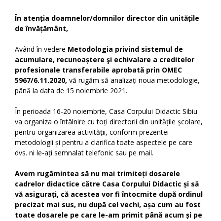
În atenția doamnelor/domnilor director din unitățile
de învățământ,
Având în vedere
Metodologia privind sistemul de
acumulare, recunoaștere şi echivalare a creditelor
profesionale transferabile aprobată prin
OMEC
5967/6.11.2020,
vă rugăm să analizați noua metodologie,
până la data de 15 noiembrie 2021.
În perioada 16-20 noiembrie, Casa Corpului Didactic Sibiu
va organiza o întâlnire cu toți directorii din unitățile școlare,
pentru organizarea activității, conform prezentei
metodologii și pentru a clarifica toate aspectele pe care
dvs. ni le-ați semnalat telefonic sau pe mail.
Avem rugămintea să nu mai trimiteți dosarele
cadrelor didactice către Casa Corpului Didactic și să
vă asigurați, că acestea vor fi întocmite după ordinul
precizat mai sus, nu după cel vechi, așa cum au fost
toate dosarele pe care le-am primit până acum și pe