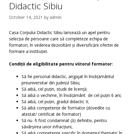
Didactic Sibiu
October 14, 2021
by
admin
Casa Corpului Didactic Sibiu lansează un apel pentru
selecția de persoane care să completeze echipa de
formatori, în vederea dezvoltării și diversificării ofertei de
formare a instituției.
Condiții de eligibilitate pentru v
iitorul formator:
Să fie personal didactic, angajat în învățământul
preuniversitar din județul Sibiu;
Să aibă, cel puțin, studii de licență;
Să aibă o vechime, în învățământ de cel puțin 6 ani;
Să aibă, cel puțin, gradul didactic II;
Să aibă competențe de formator (dovedite cu
atestat/ certificat de formator)
Să nu fi fost condamnat (ă) definitiv, pentru
săvârșirea unor infracțiuni,
Să aibă competențe specific în domeniul thematic în