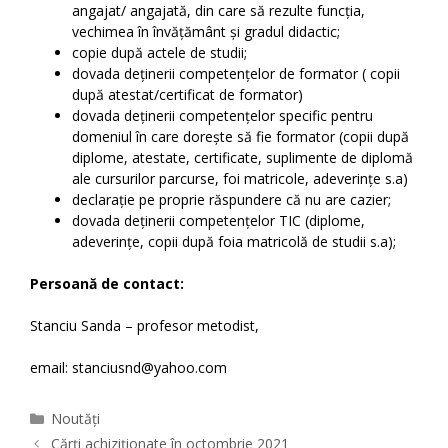
angajat/ angajată, din care să rezulte funcția,
vechimea în învățământ și gradul didactic;
copie după actele de studii;
dovada deținerii competențelor de formator ( copii
după atestat/certificat de formator)
dovada deținerii competențelor specific pentru
domeniul în care dorește să fie formator (copii după
diplome, atestate, certificate, suplimente de diplomă
ale cursurilor parcurse, foi matricole, adeverințe s.a)
declarație pe proprie răspundere că nu are cazier;
dovada deținerii competențelor TIC (diplome,
adeverințe, copii după foia matricolă de studii s.a);
Persoană de contact:
Stanciu Sanda – profesor metodist,
email: stanciusnd@yahoo.com
Categories
Noutăți
Cărți achiziționate în octombrie 2021