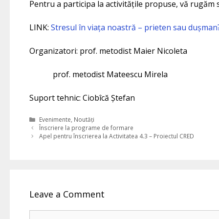
Pentru a participa la activitățile propuse, vă rugăm 
LINK:
Stresul în viața noastră – prieten sau dușm
Organizatori: prof. metodist Maier Nicoleta
prof. metodist Mateescu Mirela
Suport tehnic: Ciobîcă Ștefan
Categories
Evenimente
,
Noutăți
Înscriere la programe de formare
Apel pentru înscrierea la Activitatea 4.3 – Proiectul CRED
Leave a Comment
Comment