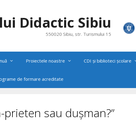
ui Didactic Sibiu
550020 Sibiu, str. Turismului 15
nuă
Proiectele noastre
CDI și biblioteci școlare
rograme de formare acreditate
ră-prieten sau dușman?”