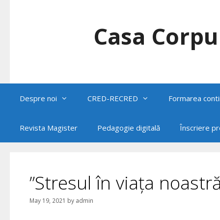
Skip
to
content
Casa Corpul
Despre noi
CRED-RECRED
Formarea conti
Revista Magister
Pedagogie digitală
Înscriere p
”Stresul în viața noast
May 19, 2021
by
admin