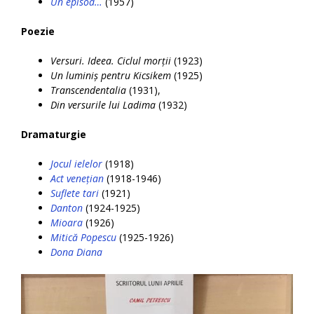
Un episod…
(1957)
Poezie
Versuri. Ideea. Ciclul morții
(1923)
Un luminiș pentru Kicsikem
(1925)
Transcendentalia
(1931),
Din versurile lui Ladima
(1932)
Dramaturgie
Jocul ielelor
(1918)
Act venețian
(1918-1946)
Suflete tari
(1921)
Danton
(1924-1925)
Mioara
(1926)
Mitică Popescu
(1925-1926)
Dona Diana