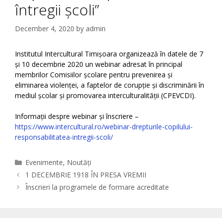
întregii școli”
December 4, 2020
by
admin
Institutul Intercultural Timișoara organizează în datele de 7
și 10 decembrie 2020 un webinar adresat în principal
membrilor Comisiilor școlare pentru prevenirea și
eliminarea violenței, a faptelor de corupție și discriminării în
mediul școlar și promovarea interculturalității (CPEVCDI).
Informații despre webinar și înscriere –
https://www.intercultural.ro/webinar-drepturile-copilului-
responsabilitatea-intregii-scoli/
Categories
Evenimente
,
Noutăți
1 DECEMBRIE 1918 ÎN PRESA VREMII
Înscrieri la programele de formare acreditate