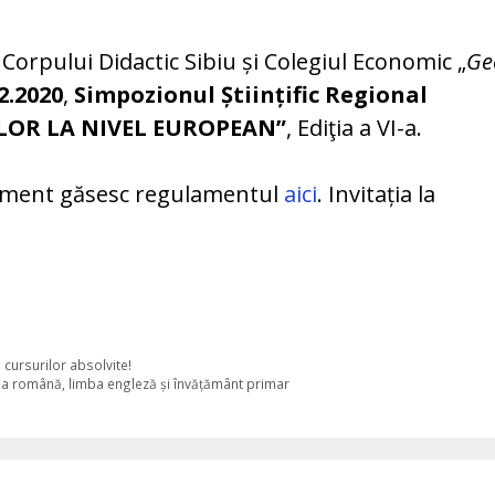
Corpului Didactic Sibiu și Colegiul Economic „
Ge
2.2020
,
Simpozionul Științific Regional
LOR LA NIVEL EUROPEAN”
, Ediţia a VI-a.
eniment găsesc regulamentul
aici
. Invitația la
 cursurilor absolvite!
imba română, limba engleză și învățământ primar