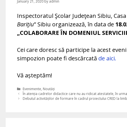
January 21, 2020
by
admin
Inspectoratul Şcolar Judeţean Sibiu, Casa 
Bariţiu
” Sibiu organizează, în data de
18.0
„COLABORARE ÎN DOMENIUL SERVICII
Cei care doresc să participe la acest ev
simpozion poate fi descărcată
de aici.
Vă așteptăm!
Categories
Evenimente
,
Noutăți
În atenția cadrelor didactice care nu au ridicat atestatele, în urma
Debutul activităților de formare în cadrul proiectului CRED la l