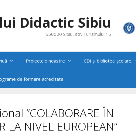
ui Didactic Sibiu
550020 Sibiu, str. Turismului 15
nuă
Proiectele noastre
CDI și biblioteci școlare
rograme de formare acreditate
egional “COLABORARE ÎN
R LA NIVEL EUROPEAN”