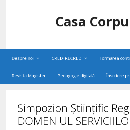
Skip
to
content
Casa Corpul
Despre noi
CRED-RECRED
Formarea conti
Revista Magister
Pedagogie digitală
Înscriere p
Simpozion Științific R
DOMENIUL SERVICIILO