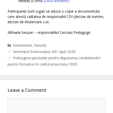
Mediaș și zonă
(Lista unităților)
.
Participanții sunt rugați să aducă o copie a documentului
care atestă calitatea de responsabil CDI (decizie de numire,
decizie de titularizare s.a)
Mihaela Seușan – responsabilul Cercului Pedagogic
Categories
Evenimente
,
Noutăți
Seminarul Erasmusplus KA1 Apel 2020
Prelungirea perioadei pentru depunerea candidaturilor
pentru formatori în cadrul proiectului CRED
Leave a Comment
Comment