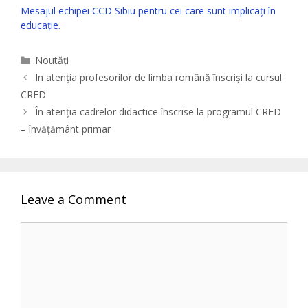
Mesajul echipei CCD Sibiu pentru cei care sunt implicați în
educație.
Categories
Noutăți
In atenția profesorilor de limba română înscriși la cursul
CRED
În atenția cadrelor didactice înscrise la programul CRED
– învățământ primar
Leave a Comment
Comment