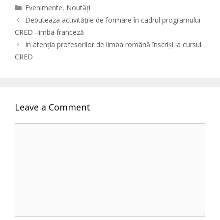
Categories
Evenimente
,
Noutăți
Debuteaza activitățile de formare în cadrul programului
CRED -limba franceză
In atenția profesorilor de limba română înscriși la cursul
CRED
Leave a Comment
Comment