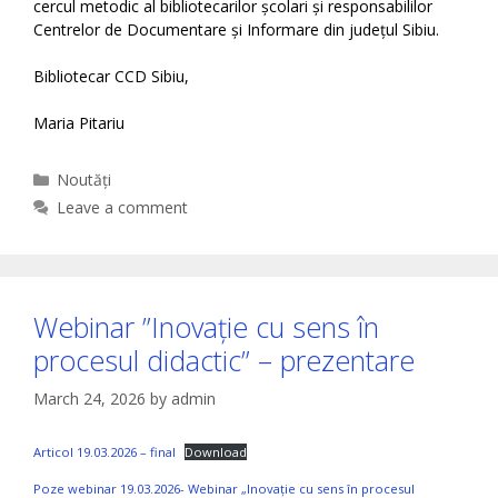
cercul metodic al bibliotecarilor școlari și responsabililor
Centrelor de Documentare și Informare din județul Sibiu.
Bibliotecar CCD Sibiu,
Maria Pitariu
Categories
Noutăți
Leave a comment
Webinar ”Inovație cu sens în
procesul didactic” – prezentare
March 24, 2026
by
admin
Articol 19.03.2026 – final
Download
Poze webinar 19.03.2026- Webinar „Inovație cu sens în procesul