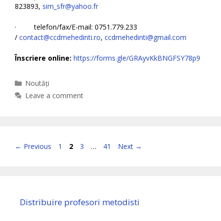
823893,
sim_sfr@yahoo.fr
· telefon/fax/E-mail: 0751.779.233
/
contact@ccdmehedinti.ro
,
ccdmehedinti@gmail.com
Înscriere online:
https://forms.gle/GRAyvKkBNGFSY78p9
Categories
Noutăți
Leave a comment
Page
Page
Page
Page
←
Previous
1
2
3
…
41
Next
→
Distribuire profesori metodisti