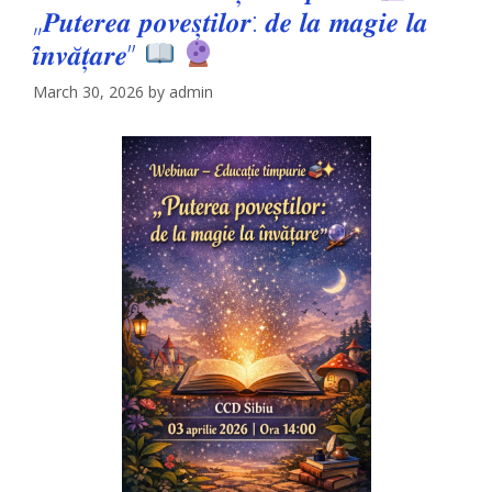
„𝑷𝒖𝒕𝒆𝒓𝒆𝒂 𝒑𝒐𝒗𝒆𝒔̦𝒕𝒊𝒍𝒐𝒓: 𝒅𝒆 𝒍𝒂 𝒎𝒂𝒈𝒊𝒆 𝒍𝒂
𝒊̂𝒏𝒗𝒂̆𝒕̦𝒂𝒓𝒆”
March 30, 2026
by
admin