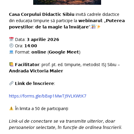
𝗖𝗮𝘀𝗮 𝗖𝗼𝗿𝗽𝘂𝗹𝘂𝗶 𝗗𝗶𝗱𝗮𝗰𝘁𝗶𝗰 𝗦𝗶𝗯𝗶𝘂 invită cadrele didactice
din educația timpurie să participe la 𝘄𝗲𝗯𝗶𝗻𝗮𝗿𝘂𝗹: „𝗣𝘂𝘁𝗲𝗿𝗲𝗮
𝗽𝗼𝘃𝗲𝘀̦𝘁𝗶𝗹𝗼𝗿: 𝗱𝗲 𝗹𝗮 𝗺𝗮𝗴𝗶𝗲 𝗹𝗮 𝗶̂𝗻𝘃𝗮̆𝘁̦𝗮𝗿𝗲”.
Data: 𝟯 𝗮𝗽𝗿𝗶𝗹𝗶𝗲 𝟮𝟬𝟮𝟲
Ora: 𝟭𝟰:𝟬𝟬
Format: 𝗼𝗻𝗹𝗶𝗻𝗲 (𝗚𝗼𝗼𝗴𝗹𝗲 𝗠𝗲𝗲𝘁)
𝗙𝗮𝗰𝗶𝗹𝗶𝘁𝗮𝘁𝗼𝗿: prof. pt. ed. timpurie, metodist ISJ Sibiu –
𝗔𝗻𝗱𝗿𝗮𝗱𝗮 𝗩𝗶𝗰𝘁𝗼𝗿𝗶𝗮 𝗠𝗮𝗶𝗲𝗿
𝗟𝗶𝗻𝗸 𝗱𝗲 𝗶̂𝗻𝘀𝗰𝗿𝗶𝗲𝗿𝗲:
https://forms.gle/bBxp1MwTJ9VLKWtK7
În limita a 50 de participanți
𝘓𝘪𝘯𝘬-𝘶𝘭 𝘥𝘦 𝘤𝘰𝘯𝘦𝘤𝘵𝘢𝘳𝘦 𝘴𝘦 𝘷𝘢 𝘵𝘳𝘢𝘯𝘴𝘮𝘪𝘵𝘦 𝘶𝘭𝘵𝘦𝘳𝘪𝘰𝘳, 𝘥𝘰𝘢𝘳
𝘱𝘦𝘳𝘴𝘰𝘢𝘯𝘦𝘭𝘰𝘳 𝘴𝘦𝘭𝘦𝘤𝘵𝘢𝘵𝘦, 𝘪̂𝘯 𝘧𝘶𝘯𝘤𝘵̦𝘪𝘦 𝘥𝘦 𝘰𝘳𝘥𝘪𝘯𝘦𝘢 𝘪̂𝘯𝘴𝘤𝘳𝘪𝘦𝘳𝘪𝘪.