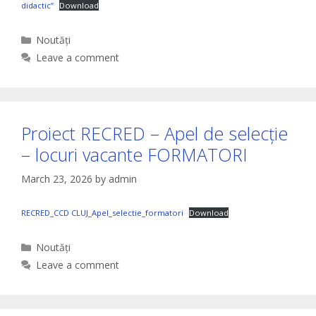
didactic”
Download
Categories
Noutăți
Leave a comment
Proiect RECRED – Apel de selecție
– locuri vacante FORMATORI
March 23, 2026
by
admin
RECRED_CCD CLUJ_Apel_selectie_formatori
Download
Categories
Noutăți
Leave a comment