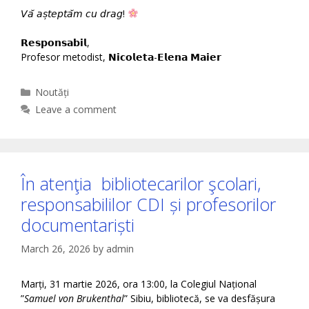
𝘝𝘢̆ 𝘢𝘴̦𝘵𝘦𝘱𝘵𝘢̆𝘮 𝘤𝘶 𝘥𝘳𝘢𝘨!
𝗥𝗲𝘀𝗽𝗼𝗻𝘀𝗮𝗯𝗶𝗹,
Profesor metodist, 𝗡𝗶𝗰𝗼𝗹𝗲𝘁𝗮-𝗘𝗹𝗲𝗻𝗮 𝗠𝗮𝗶𝗲𝗿
Categories
Noutăți
Leave a comment
În atenţia bibliotecarilor şcolari,
responsabililor CDI și profesorilor
documentariști
March 26, 2026
by
admin
Marți, 31 martie 2026, ora 13:00, la Colegiul Național
”
Samuel von Brukenthal
” Sibiu, bibliotecă, se va desfășura