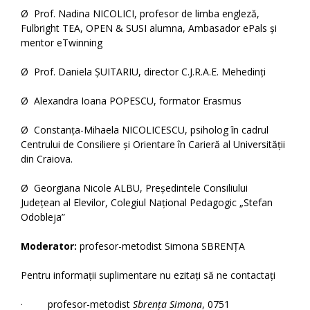
Ø Prof. Nadina NICOLICI, profesor de limba engleză,
Fulbright TEA, OPEN & SUSI alumna, Ambasador ePals și
mentor eTwinning
Ø Prof. Daniela ȘUITARIU, director C.J.R.A.E. Mehedinți
Ø Alexandra Ioana POPESCU, formator Erasmus
Ø Constanța-Mihaela NICOLICESCU, psiholog în cadrul
Centrului de Consiliere și Orientare în Carieră al Universității
din Craiova.
Ø Georgiana Nicole ALBU, Președintele Consiliului
Județean al Elevilor, Colegiul Național Pedagogic „Stefan
Odobleja”
Moderator:
profesor-metodist Simona SBRENȚA
Pentru informații suplimentare nu ezitați să ne contactați
· profesor-metodist
Sbrența Simona
, 0751