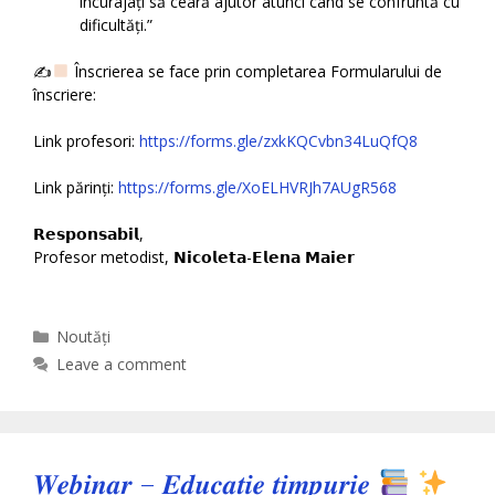
încurajați să ceară ajutor atunci când se confruntă cu
dificultăți.”
✍
Înscrierea se face prin completarea Formularului de
înscriere:
Link profesori:
https://forms.gle/zxkKQCvbn34LuQfQ8
Link părinți:
https://forms.gle/XoELHVRJh7AUgR568
𝗥𝗲𝘀𝗽𝗼𝗻𝘀𝗮𝗯𝗶𝗹,
Profesor metodist, 𝗡𝗶𝗰𝗼𝗹𝗲𝘁𝗮-𝗘𝗹𝗲𝗻𝗮 𝗠𝗮𝗶𝗲𝗿
Categories
Noutăți
Leave a comment
𝑾𝒆𝒃𝒊𝒏𝒂𝒓 – 𝑬𝒅𝒖𝒄𝒂𝒕̦𝒊𝒆 𝒕𝒊𝒎𝒑𝒖𝒓𝒊𝒆