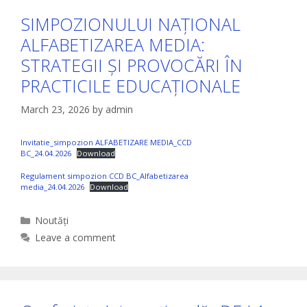
SIMPOZIONULUI NAȚIONAL
ALFABETIZAREA MEDIA:
STRATEGII ȘI PROVOCĂRI ÎN
PRACTICILE EDUCAȚIONALE
March 23, 2026
by
admin
Invitatie_simpozion ALFABETIZARE MEDIA_CCD
BC_24.04.2026
Download
Regulament simpozion CCD BC_Alfabetizarea
media_24.04.2026
Download
Categories
Noutăți
Leave a comment