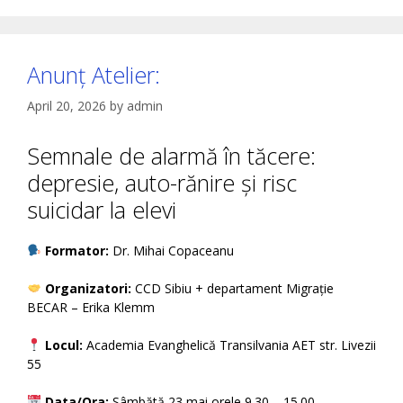
Anunț Atelier:
April 20, 2026
by
admin
Semnale de alarmă în tăcere:
depresie, auto-rănire și risc
suicidar la elevi
Formator:
Dr. Mihai Copaceanu
Organizatori:
CCD Sibiu + departament Migrație
BECAR – Erika Klemm
Locul:
Academia Evanghelică Transilvania AET str. Livezii
55
Data/Ora:
Sâmbătă 23 mai orele 9.30 – 15.00