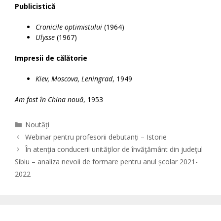
Publicistică
Cronicile optimistului
(1964)
Ulysse
(1967)
Impresii de călătorie
Kiev, Moscova, Leningrad
, 1949
Am fost în China nouă
, 1953
Categories
Noutăți
Webinar pentru profesorii debutanți – Istorie
În atenţia conducerii unităţilor de învăţământ din judeţul
Sibiu – analiza nevoii de formare pentru anul școlar 2021-
2022