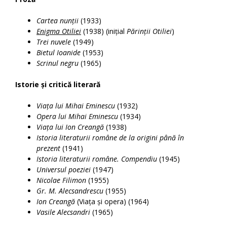
Cartea nunții
(1933)
Enigma Otiliei
(1938) (inițial
Părinții Otiliei
)
Trei nuvele
(1949)
Bietul Ioanide
(1953)
Scrinul negru
(1965)
Istorie și critică literară
Viața lui Mihai Eminescu
(1932)
Opera lui Mihai Eminescu
(1934)
Viața lui Ion Creangă
(1938)
Istoria literaturii române de la origini până în
prezent
(1941)
Istoria literaturii române. Compendiu
(1945)
Universul poeziei
(1947)
Nicolae Filimon
(1955)
Gr. M. Alecsandrescu
(1955)
Ion Creangă
(Viața și opera) (1964)
Vasile Alecsandri
(1965)