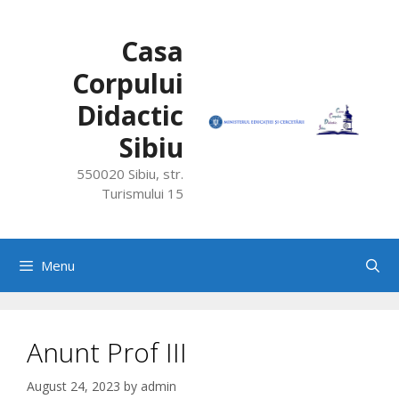
Skip
to
Casa
content
Corpului
Didactic
Sibiu
550020 Sibiu, str.
Turismului 15
Menu
Anunt Prof III
August 24, 2023
by
admin