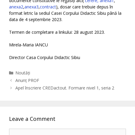
documente constitutive le regăsiți aici(
cerere
,
anexa1
,
anexa2
,
anexa3
,
contract
), dosar care trebuie depus în
format letric la sediul Casei Corpului Didactic Sibiu până la
data de 4 septembrie 2023.
Termen de completare a linkului: 28 august 2023.
Mirela-Maria IANCU
Director Casa Corpului Didactic Sibiu
Categories
Noutăți
Anunț PROF
Apel înscriere CREDactout. Formare nivel 1, seria 2
Leave a Comment
Comment