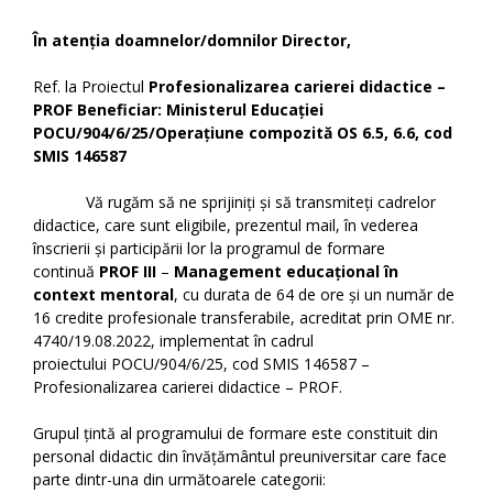
În atenția doamnelor/domnilor Director,
Ref. la Proiectul
Profesionalizarea carierei didactice –
PROF Beneficiar: Ministerul Educației
POCU/904/6/25/Operațiune compozită OS 6.5, 6.6, cod
SMIS 146587
Vă rugăm să ne sprijiniți și să transmiteți cadrelor
didactice, care sunt eligibile, prezentul mail, în vederea
înscrierii și participării lor la programul de formare
continuă
PROF III
–
Management educațional în
context mentoral
, cu durata de 64 de ore și un număr de
16 credite profesionale transferabile, acreditat prin OME nr.
4740/19.08.2022, implementat în cadrul
proiectului POCU/904/6/25, cod SMIS 146587 –
Profesionalizarea carierei didactice – PROF.
Grupul țintă al programului de formare este constituit din
personal didactic din învățământul preuniversitar care face
parte dintr-una din următoarele categorii: