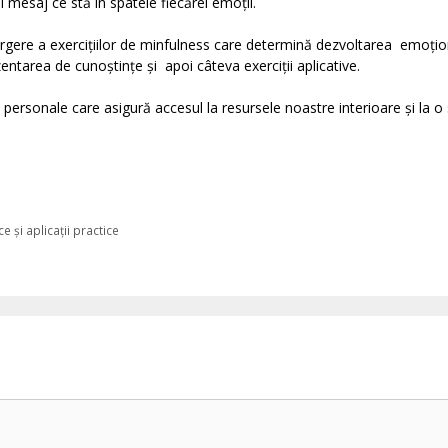
i mesaj ce stă în spatele fiecărei emoții.
rgere a exercițiilor de minfulness care determină dezvoltarea emoțio
tarea de cunoștințe și apoi câteva exerciții aplicative.
 personale care asigură accesul la resursele noastre interioare și la o
 și aplicații practice