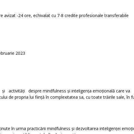
avizat -24 ore, echivalat cu 7-8 credite profesionale transferabile
ebruarie 2023
tivități despre mindfulness și inteligența emoțională care va
ui de propria lui ființă în complexitatea sa, cu toate trăirile sale, în f
ute în urma practicării mindfulness și dezvoltarea inteligenței emoți