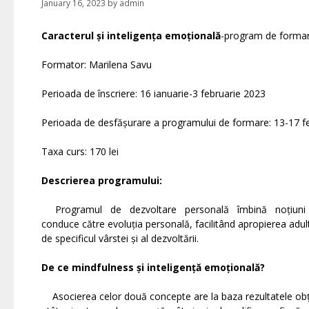
January 16, 2023
by
admin
Caracterul și inteligența emoțională
-program de formare 
Formator: Marilena Savu
Perioada de înscriere: 16 ianuarie-3 februarie 2023
Perioada de desfășurare a programului de formare: 13-17 f
Taxa curs: 170 lei
Descrierea programului:
Programul de dezvoltare personală îmbină noțiuni și ac
conduce către evoluția personală, facilitând apropierea adultul
de specificul vârstei și al dezvoltării.
De ce mindfulness și inteligență emoțională?
Asocierea celor două concepte are la baza rezultatele obțin