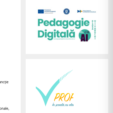
uncție
onale,