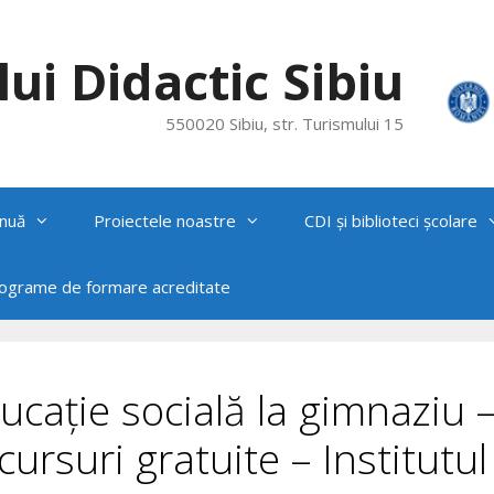
ui Didactic Sibiu
550020 Sibiu, str. Turismului 15
nuă
Proiectele noastre
CDI și biblioteci școlare
rograme de formare acreditate
ucație socială la gimnaziu 
ursuri gratuite – Institutul