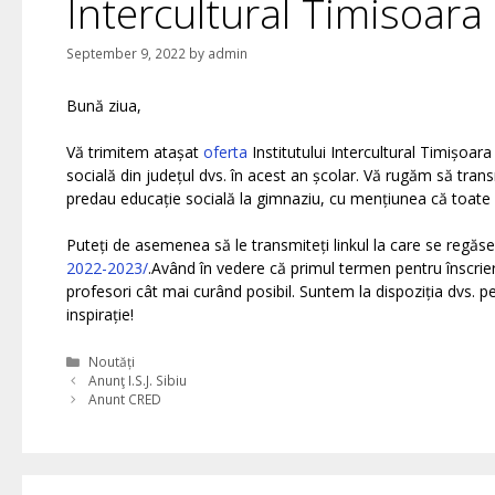
Intercultural Timisoara
September 9, 2022
by
admin
Bună ziua,
Vă trimitem atașat
oferta
Institutului Intercultural Timișoar
socială din județul dvs. în acest an școlar. Vă rugăm să transm
predau educație socială la gimnaziu, cu mențiunea că toate 
Puteți de asemenea să le transmiteți linkul la care se regăse
2022-2023/
.Având în vedere că primul termen pentru înscrie
profesori cât mai curând posibil. Suntem la dispoziția dvs. pent
inspirație!
Categories
Noutăți
Anunţ I.S.J. Sibiu
Anunt CRED