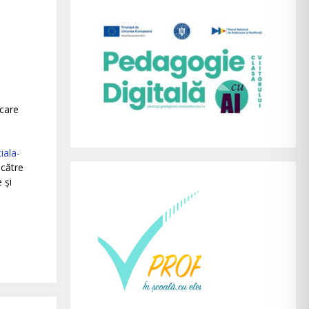
 care
iala-
 către
 și