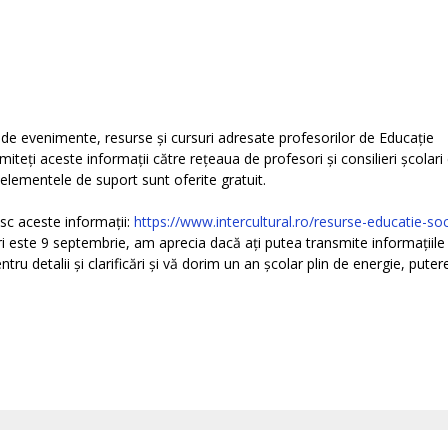
a de evenimente, resurse și cursuri adresate profesorilor de Educație
iteți aceste informații către rețeaua de profesori și consilieri școlari
elementele de suport sunt oferite gratuit.
sc aceste informații:
https://www.intercultural.ro/resurse-educatie-soc
ri este 9 septembrie, am aprecia dacă ați putea transmite informațiile
ru detalii și clarificări și vă dorim un an școlar plin de energie, putere