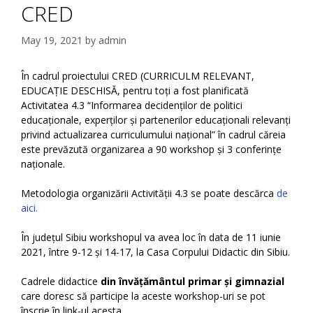
CRED
May 19, 2021
by
admin
În cadrul proiectului CRED (CURRICULM RELEVANT,
EDUCAȚIE DESCHISĂ, pentru toți a fost planificată
Activitatea 4.3 “Informarea decidenților de politici
educaționale, experților și partenerilor educaționali relevanți
privind actualizarea curriculumului național” în cadrul căreia
este prevăzută organizarea a 90 workshop și 3 conferințe
naționale.
Metodologia organizării Activității 4.3 se poate descărca
de
aici.
În județul Sibiu workshopul va avea loc în data de 11 iunie
2021, între 9-12 și 14-17, la Casa Corpului Didactic din Sibiu.
Cadrele didactice
din învățământul primar și gimnazial
care doresc să participe la aceste workshop-uri se pot
înscrie în link-ul acesta