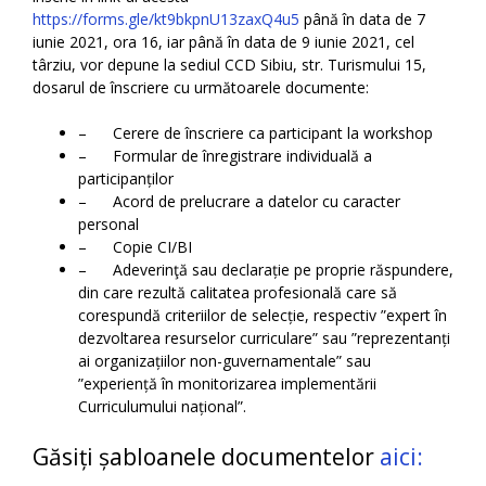
https://forms.gle/kt9bkpnU13zaxQ4u5
până în data de 7
iunie 2021, ora 16, iar până în data de 9 iunie 2021, cel
târziu, vor depune la sediul CCD Sibiu, str. Turismului 15,
dosarul de înscriere cu următoarele documente:
– Cerere de înscriere ca participant la workshop
– Formular de înregistrare individuală a
participanților
– Acord de prelucrare a datelor cu caracter
personal
– Copie CI/BI
– Adeverinţă sau declarație pe proprie răspundere,
din care rezultă calitatea profesională care să
corespundă criteriilor de selecție, respectiv ”expert în
dezvoltarea resurselor curriculare” sau ”reprezentanți
ai organizațiilor non-guvernamentale” sau
”experiență în monitorizarea implementării
Curriculumului național”.
Găsiți șabloanele documentelor
aici: