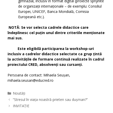
gimnazial, inclusiv în format digital (proiecte sprijinite
de organizații internaționale – de exemplu: Consiliul
Europei, UNICEF, Banca Mondială, Comisia
Europeană etc.).
NOTĂ: Se vor selecta cadrele didactice care
îndeplinesc cel puțin unul dintre criteriile menționate
mai sus.
Este eligibilă participarea la workshop-uri
inclusiv a cadrelor didactice selectate ca grup țintă
la activitățile de formare continuă realizate în cadrul
proiectului CRED, absolvenți sau cursanți.
Persoana de contact: Mihaela Seușan,
mihaela.seusan@educred.ro
Categories
Noutăți
”Stresul în viața noastră-prieten sau dușman?”
INVITAȚIE