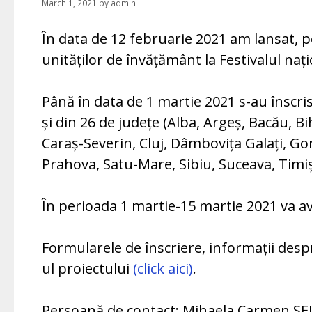
March 1, 2021
by
admin
În data de 12 februarie 2021 am lansat, pe
unităților de învățământ la Festivalul națion
Până în data de 1 martie 2021 s-au înscri
și din 26 de județe (Alba, Argeș, Bacău, B
Caraș-Severin, Cluj, Dâmbovița Galați, Go
Prahova, Satu-Mare, Sibiu, Suceava, Timiș
În perioada 1 martie-15 martie 2021 va ave
Formularele de înscriere, informații despre
ul proiectului
(click aici)
.
Persoană de contact: Mihaela Carmen SEU