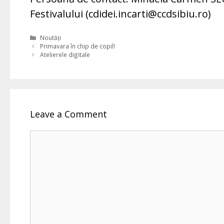
Festivalului (cdidei.incarti@ccdsibiu.ro)
Categories
Noutăți
Primavara în chip de copil!
Atelierele digitale
Leave a Comment
Comment