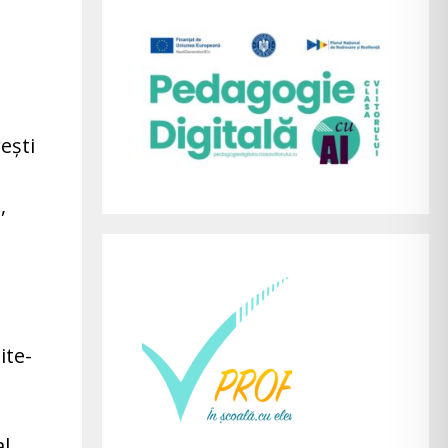
ești
,
ite-
l