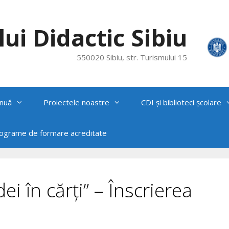
ui Didactic Sibiu
550020 Sibiu, str. Turismului 15
nuă
Proiectele noastre
CDI și biblioteci școlare
rograme de formare acreditate
ei în cărți” – Înscrierea