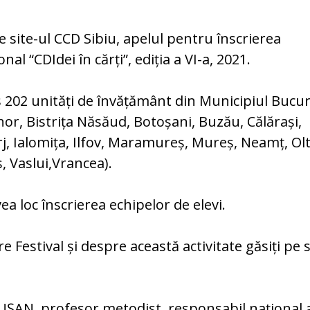
 site-ul CCD Sibiu, apelul pentru înscrierea
al “CDIdei în cărți”, ediția a VI-a, 2021.
s 202 unități de învățământ din Municipiul Bucur
ihor, Bistrița Năsăud, Botoșani, Buzău, Călărași,
rj, Ialomița, Ilfov, Maramureș, Mureș, Neamț, Olt
, Vaslui,Vrancea).
a loc înscrierea echipelor de elevi.
 Festival și despre această activitate găsiți pe s
ȘAN, profesor metodist, responsabil național a