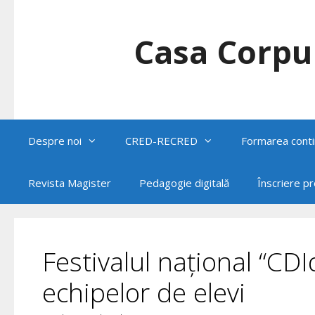
Skip
to
content
Casa Corpul
Despre noi
CRED-RECRED
Formarea conti
Revista Magister
Pedagogie digitală
Înscriere p
Festivalul național “CDId
echipelor de elevi